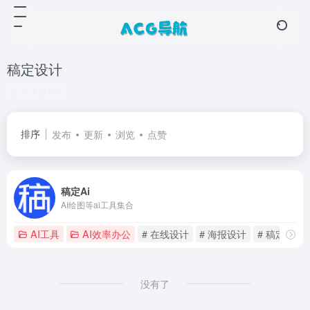
稿定设计
共 1 篇网址
排序
发布
更新
浏览
点赞
稿定Ai
AI绘图等ai工具集合
AI工具
AI效率办公
# 在线设计
# 海报设计
# 稿定
没有了