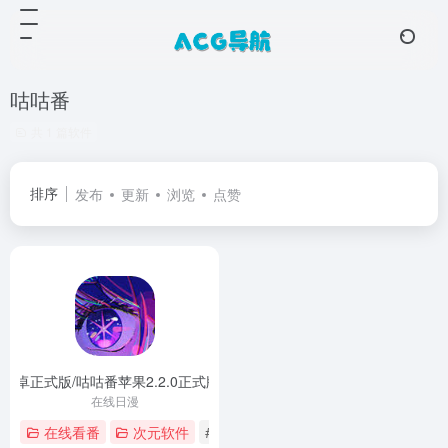
咕咕番
共 1 篇软件
排序
发布
更新
浏览
点赞
.1安卓正式版/咕咕番苹果2.2.0正式版
- 咕咕番正式版
在线日漫
在线看番
次元软件
# 咕咕番
# 咕咕番1.0
# 咕咕番app