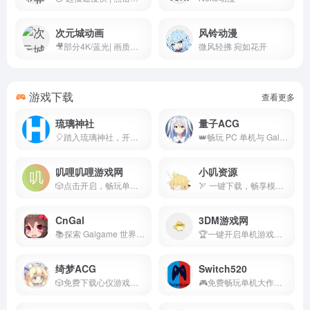
次元城动画
风铃动漫
🎥部分4K/蓝光| 画质细腻如临现场
微风轻拂 宛如花开
游戏下载
查看更多
琉璃神社
量子ACG
🎈踏入琉璃神社，开启 ACG 同人及 Galgame 探索之旅
👑畅玩 PC 单机与 Galgame 的精彩之旅
叽哩叽哩游戏网
小叽资源
🎲点击开启，畅玩单机、手机与怀旧游戏的多彩世界
🏹 一键下载，畅享模拟经营与角色扮演单机盛宴
CnGal
3DM游戏网
📚探索 Galgame 世界，尽在 CnGal 百科
🏆一键开启单机游戏精彩世界，尽在 3DM 游戏网
绮梦ACG
Switch520
🎲免费下载心仪游戏，开启精彩游戏社交之旅
🎮免费畅玩单机大作，开启 Switch 精彩游戏之旅