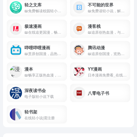
轻之文库
不可能的世界
📖免费畅读校园轻小说，开启二次元阅读之旅
📖免费读轻小说，解锁精彩故事
极速漫画
漫客栈
📖在线追更国漫，畅览热门榜单
📖追原创热血漫，与同好共燃激情
哔哩哔哩漫画
腾讯动漫
📖赏原创国漫，品热门经典
📖追原创国漫，览热门榜单
漫本
YY漫画
📖畅享正版热血漫，新章追更不停歇
日本漫画免费看_在线漫画平台 | YY漫画官方版
深夜读书会
八零电子书
电子版轻小说下载
轻书架
在线轻小说|需注册