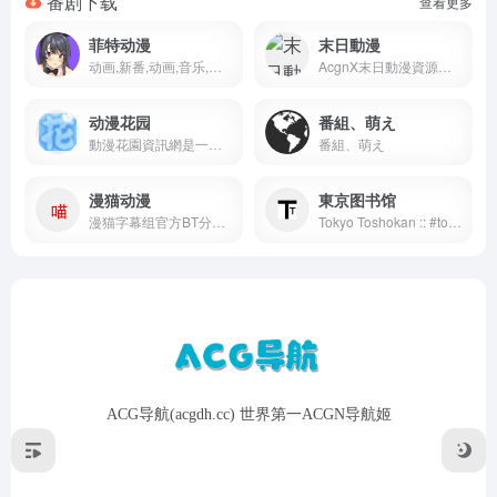
番剧下载
查看更多
菲特动漫
末日動漫
动画,新番,动画,音乐,日剧,下载,BT,BT下载,磁链,迅雷,免费,资源,网盘,百度盘,菲特动漫
AcgnX末日動漫資源庫擁有華語範圍內最多最全的ACG資源,能為所有動漫愛好者提供最全的資源檢索服務
动漫花园
番組、萌え
動漫花園資訊網是一個動漫愛好者交流的平台,提供最及時,最全面的動畫,漫畫,動漫音樂,動漫下載,BT,ED,動漫遊戲,資訊,分享,交流,讨论.
番組、萌え
漫猫动漫
東京图书馆
漫猫字幕组官方BT分享站，动画～漫画～游戏～动漫音乐～片源（RAW）等资源BT下载～欢迎各大字幕组及个人发布入住
Tokyo Toshokan :: #tokyotosho @ irc.rizon.net :: Torrent Listing
ACG导航(acgdh.cc) 世界第一ACGN导航姬