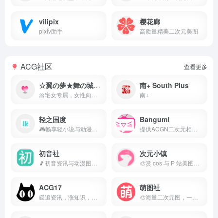
vilipix
樱花廊
pixiv助手
高质量精美二次元美图
ACG社区
查看更多
☆翼の夢★舞の城☆聯盟
南+ South Plus
🎀宅女专属，女性向资源宝库
南+
轻之国度
Bangumi
🎮畅享轻小说与动漫资讯
提供ACGN二次元相关资讯 | 资讯超全、二次元氛围浓
初音社
次元小镇
🎵初音资讯与动漫图共享
🎨赏 cos 与 P 站美图，共享动漫热爱
ACG17
萌图社
📰追资讯，涨知识，趣聊二次元
🎨海量二次元图，一键收藏