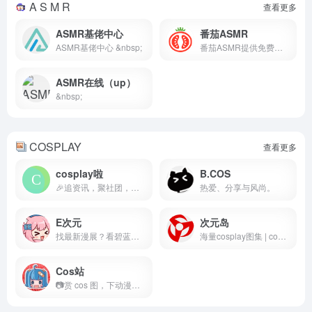
A S M R
查看更多
ASMR基佬中心
番茄ASMR
ASMR基佬中心 &nbsp;
番茄ASMR提供免费海量高品质的ASMR视频音频资源，汇集国内,韩国,日本,欧美等地域ASMR主播，为你提供同人音声,耳边悄悄话,角色扮演,掏耳朵等ASMR助眠享受。
ASMR在线（up）
&nbsp;
COSPLAY
查看更多
cosplay啦
B.COS
🎉追资讯，聚社团，分享 cosplay 之美
热爱、分享与风尚。
E次元
次元岛
找最新漫展？看碧蓝航线、原神、明日方舟神级COS？实时更新全国漫展日程/购票攻略/场照返图！每日精选热门游戏动漫高清COS正片与合集！打造集资讯、COSER查询、图库浏览、同好交流于一体的二次元同好聚集地！立即加入探索吧！
海量cosplay图集 | cos资讯丰富、图片超多
Cos站
📷赏 cos 图，下动漫图包