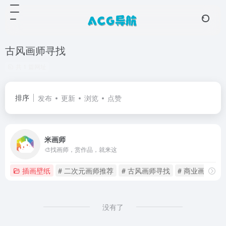
古风画师寻找
共 1 篇网址
排序
发布
更新
浏览
点赞
米画师
🎨找画师，赏作品，就来这
插画壁纸
# 二次元画师推荐
# 古风画师寻找
# 商业画师对
没有了