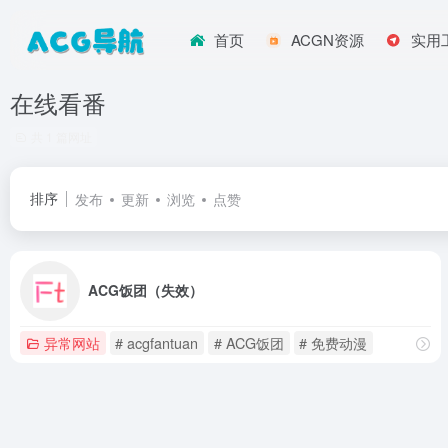
首页
ACGN资源
实用
在线看番
共 1 篇网址
排序
发布
更新
浏览
点赞
ACG饭团（失效）
异常网站
# acgfantuan
# ACG饭团
# 免费动漫