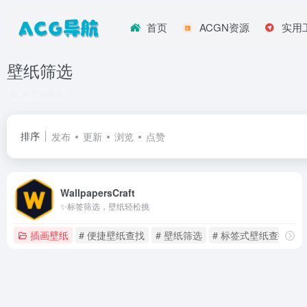
首页
ACGN资源
实用
壁纸筛选
共 1 篇网址
排序
发布
更新
浏览
点赞
WallpapersCraft
✨标签筛选，壁纸轻松挑
插画壁纸
# 便捷壁纸查找
# 壁纸筛选
# 标签式壁纸查找