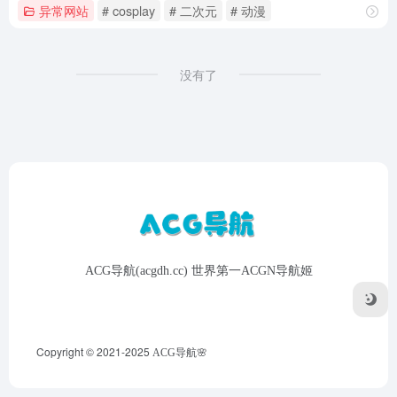
异常网站
# cosplay
# 二次元
# 动漫
没有了
ACG导航(acgdh.cc) 世界第一ACGN导航姬
Copyright © 2021-2025
ACG导航🌸