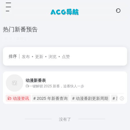
热门新番预告
共 1 篇网址
排序
发布
更新
浏览
点赞
动漫新番表
📺一键解锁 2025 新番，追番快人一步
动漫资讯
# 2025 年新番查询
# 动漫番剧更新周期
# 新番
没有了