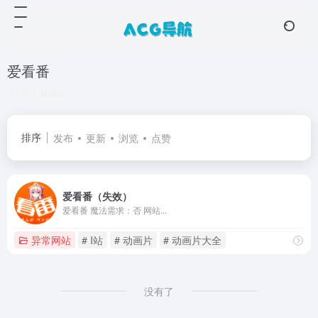
爱看番
共 1 篇网址
排序
发布
更新
浏览
点赞
爱看番（失效）
爱看番 魔法需求：否 网站...
异常网站
# I站
# 动画片
# 动画片大全
没有了