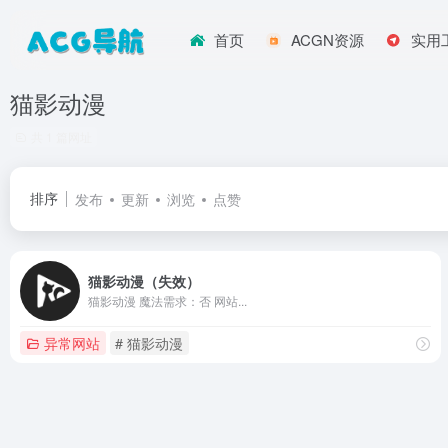
首页
ACGN资源
实用
猫影动漫
共 1 篇网址
排序
发布
更新
浏览
点赞
猫影动漫（失效）
猫影动漫 魔法需求：否 网站...
异常网站
# 猫影动漫