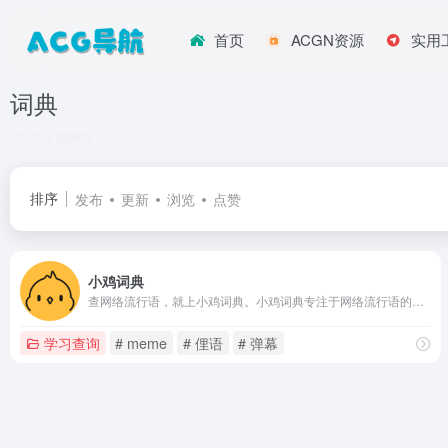
首页
ACGN资源
实用
词典
共 1 篇网址
排序
发布
更新
浏览
点赞
小鸡词典
查网络流行语，就上小鸡词典。小鸡词典专注于网络流行语的收录和解释，以最快的速度在全网捕捉当下的网络热词。以简单明了，清晰易懂的形式，向用户介绍网络流行语的含义、来历、传播过程和引申义。用户不仅能够通过小鸡词典了解网络用语，还能接触到小众黑话、新梗热梗、弹幕用语、方言俚语等不同的流行文化，以及网友们自主创造的旧词新解等。
学习查询
# meme
# 俚语
# 弹幕