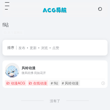
f站
共 1 篇网址
排序
发布
更新
浏览
点赞
风铃动漫
微风轻拂 宛如花开
动漫ACG
在线动漫
# f站
# 风铃动漫
没有了