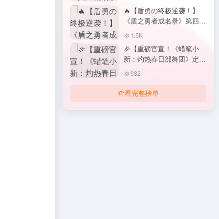
🔥【盾勇の终极逆袭！】
《盾之勇者成名录》第四季
定档2025年7月！凤凰之战
1.5K
+九天楼身世谜团，这次终
🎉【重磅官宣！《蜡笔小
于要爽了？！🛡️
新：灼热春日部舞团》定档
8月8日，印度冒险开启！】
932
🎉
查看完整榜单