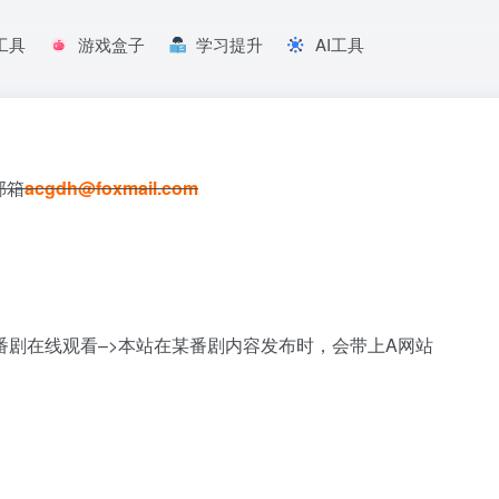
工具
游戏盒子
学习提升
AI工具
邮箱
acgdh@foxmail.com
应番剧在线观看–>本站在某番剧内容发布时，会带上A网站