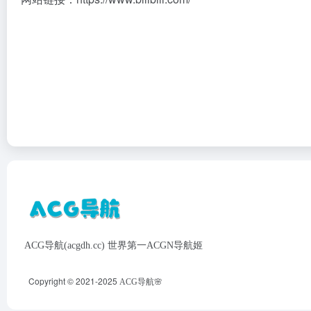
ACG导航(acgdh.cc) 世界第一ACGN导航姬
Copyright © 2021-2025
ACG导航🌸