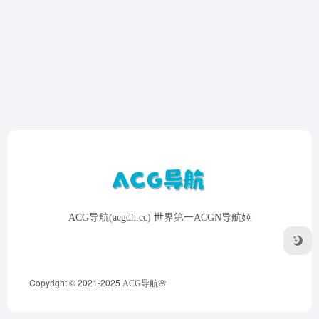
ACG导航(acgdh.cc) 世界第一ACGN导航姬
Copyright © 2021-2025
ACG导航🌸