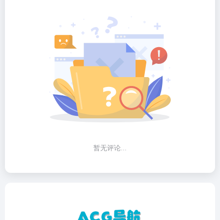
暂无评论...