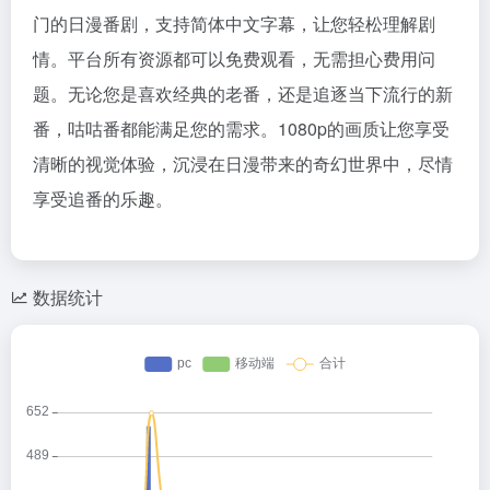
门的日漫番剧，支持简体中文字幕，让您轻松理解剧
情。平台所有资源都可以免费观看，无需担心费用问
题。无论您是喜欢经典的老番，还是追逐当下流行的新
番，咕咕番都能满足您的需求。1080p的画质让您享受
清晰的视觉体验，沉浸在日漫带来的奇幻世界中，尽情
享受追番的乐趣。
数据统计