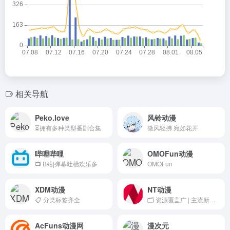
相关导航
Peko.love
风铃动漫
⏳拥有多种类型番剧合集
微风轻拂 宛如花开
哔哩哔哩
OMOFun动漫
📺 B站|弹幕吐槽欢乐多
OMOFun
XDM动漫
NT动漫
📋 分类标签齐全
🗂️ 资源覆盖广 | 主流新番及时更新
AcFuns动漫网
漫次元