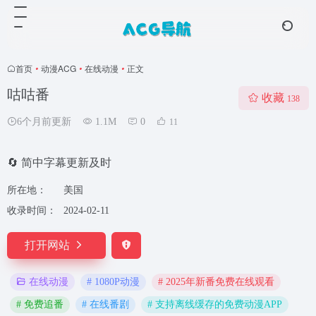
首页
•
动漫ACG
•
在线动漫
•
正文
咕咕番
收藏
138
6个月前更新
1.1M
0
11
🔄 简中字幕更新及时
所在地：
美国
收录时间：
2024-02-11
打开网站
# 1080P动漫
# 2025年新番免费在线观看
在线动漫
# 免费追番
# 在线番剧
# 支持离线缓存的免费动漫APP