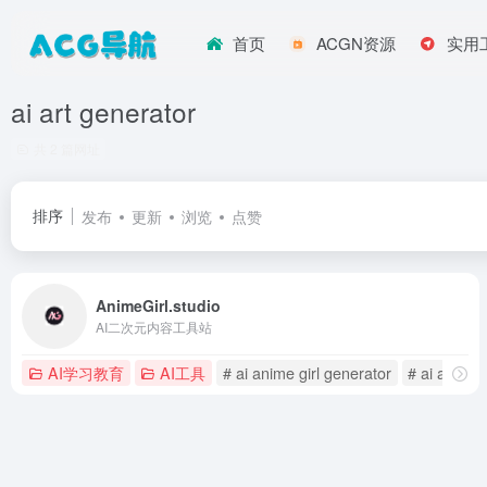
首页
ACGN资源
实用
ai art generator
共 2 篇网址
排序
发布
更新
浏览
点赞
AnimeGirl.studio
AI二次元内容工具站
AI学习教育
AI工具
# ai anime girl generator
# ai art ge