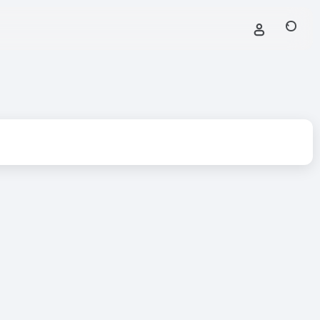
ator
# ai generated images