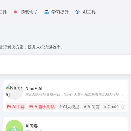
工具
游戏盒子
学习提升
AI工具
言处理解决方案，提升人机沟通效率。
NineF AI
主流AI大模型集成平台，NineF AI是一站式免费主流AI大模型集成平台，集成了GPT、Claude、Llama等全球顶尖AI模型，提供多角度智能解答，助您提升工作效率和决策准确性。界面简洁直观，主流AI大模型永久免费用，满足各类创作和研究需求，是激发创新灵感的理想人工智能助手。
AI工具
AI聊天对话
# AI大模型
# AI问答
# ChatGPT
AI问客