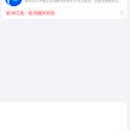
腾讯混元大模型是由腾讯研发的大语言模型，具备跨领域知识和自然语言理解能力，实现基于人机自然语言对话的方式，理解用户指令并执行任务，帮助用户实现人获取信息，知识和灵感。
AI工具
AI聊天对话