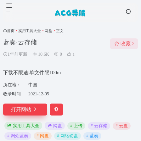
首页
•
实用工具大全
•
网盘
•
正文
蓝奏·云存储
收藏
2
1年前更新
10.6K
0
1
下载不限速|单文件限100m
所在地：
中国
收录时间：
2021-12-05
打开网站
# 上传
# 云存储
# 云盘
实用工具大全
网盘
# 网众蓝奏
# 网盘
# 网络硬盘
# 蓝奏