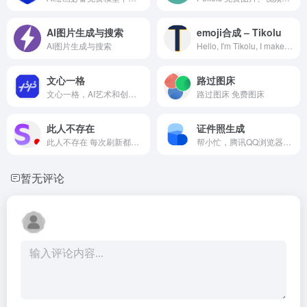
AI图片生成与搜索
emoji合成 – Tikolu
AI图片生成与搜索
Hello, I'm Tikolu, I make Websites, Android Apps, Music, and some other things.
文心一格
路过图床
文心一格，AI艺术和创意辅助平台，依托飞桨、文心大模型的技术创新推出的“AI作画”产品，可轻松驾驭多种风格，人人皆可“一语成画”
路过图床 免费图床
此人不存在
证件照生成
此人不存在 每次刷新都会获...
帮小忙，腾讯QQ浏览器在线工具箱平台，提供证件照生成，表情包制作，PDF转换，文字提取，二维码生成，数据校验、照片修复、插件安装等在线服务，让你无忧生活。帮小忙-全部分类工具
暂无评论