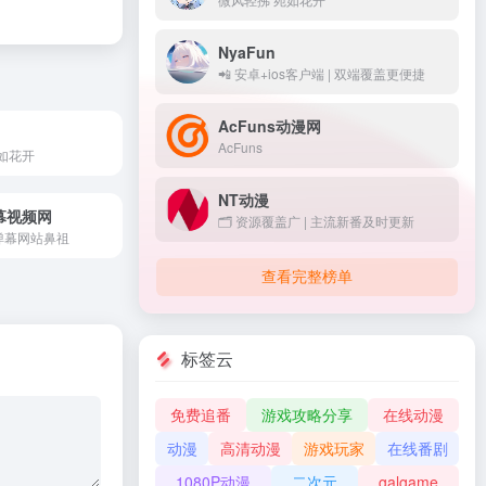
NyaFun
📲 安卓+ios客户端 | 双端覆盖更便捷
AcFuns动漫网
AcFuns
如花开
NT动漫
弹幕视频网
🗂️ 资源覆盖广 | 主流新番及时更新
内弹幕网站鼻祖
查看完整榜单
标签云
免费追番
游戏攻略分享
在线动漫
动漫
高清动漫
游戏玩家
在线番剧
1080P动漫
二次元
galgame