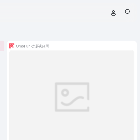
OmoFun动漫视频网
8