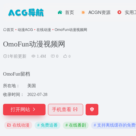
首页
ACGN资源
实用
首页
•
动漫ACG
•
在线动漫
•
OmoFun动漫视频网
OmoFun动漫视频网
1年前更新
1.4M
0
0
OmoFun留档
所在地：
美国
收录时间：
2022-07-28
打开网站
手机查看
# 免费追番
# 在线番剧
# 支持离线缓存的免费
在线动漫