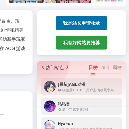
盖冒险、策
我是站长申请收录
腻剧情和精美
帮助新手玩家
我有好网站要推荐
ACG 游戏
热门站点
日榜
昨日
周榜
[最新]AGE动漫
❤️ 收藏量TOP10 | 用户主动收藏率高
咕咕番
🔄 简中字幕更新及时
NyaFun
📲 安卓+ios客户端 | 双端覆盖更便捷