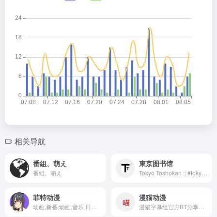
相关导航
番組、萌え
東京图书馆
番組、萌え
Tokyo Toshokan :: #tokyotosho @ irc.rizon.net :: Torrent Listing
菲特动漫
漫猫动漫
动画,新番,动画,音乐,日剧,下载,BT,BT下载,磁链,迅雷,免费,资源,网盘,百度盘,菲特动漫
漫猫字幕组官方BT分享站，动画～漫画～游戏～动漫音乐～片源（RAW）等资源BT下载～欢迎各大字幕组及个人发布入住