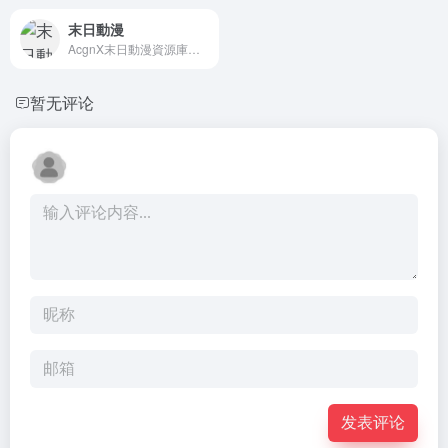
末日動漫
AcgnX末日動漫資源庫擁有華語範圍內最多最全的ACG資源,能為所有動漫愛好者提供最全的資源檢索服務
暂无评论
发表评论