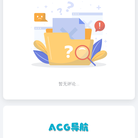
暂无评论...