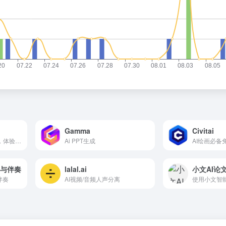
Gamma
Civitai
🤖智能相伴，尽在豆包，体验字节跳动 AI 大模型的无限魅力。
Ai PPT生成
AI绘画必备
声与伴奏
lalal.ai
小文AI论
伴奏
AI视频/音频人声分离