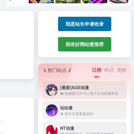
我是站长申请收录
我有好网站要推荐
热门站点
日榜
昨日
周榜
[最新]AGE动漫
❤️ 收藏量TOP10 | 用户主动收藏率高
咕咕番
🔄 简中字幕更新及时
NT动漫
🗂️ 资源覆盖广 | 主流新番及时更新