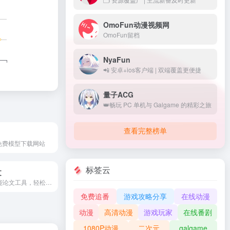
OmoFun动漫视频网
OmoFun留档
NyaFun
📲 安卓+ios客户端 | 双端覆盖更便捷
量子ACG
👑畅玩 PC 单机与 Galgame 的精彩之旅
查看完整榜单
免费模型下载网站
标签云
文
使用小文智能论文工具，轻松撰写高质量论文。智能化的写作辅助功能让论文撰写变得轻松而高效。
免费追番
游戏攻略分享
在线动漫
动漫
高清动漫
游戏玩家
在线番剧
1080P动漫
二次元
galgame